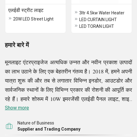
एलईडी स्ट्रीट लाइट
3ltr 4.5kw Water Heater
20W LED Street Light
LED CURTAIN LIGHT
LED TORAN LIGHT
हमारे बारे में
मूनलाइट एंटरप्राइजेज अत्यधिक उन्नत और नवीन प्रकाश उत्पादों
का लाभ उठाने के लिए एक बेहतरीन गंतव्य है। 2018 में, हमने अपनी
यात्रा शुरू की और तब से लगातार विभिन्न इनडोर, आउटडोर और
सार्वजनिक स्थानों के लिए विभिन्न प्रकार की रोशनी की आपूर्ति कर
रहे हैं। हमारे शोरूम में 10W इमरजेंसी एलईडी पैनल लाइट, शाइन
एलईडी नाइट लैंप, एलईडी व्हाइट लैंप, सनलाइट एलईडी बैटन, मून
Show more
लाइट एलईडी डाउन लाइट, ग्लोब वॉल लाइट, फ्लेक्सी स्पॉट लाइट,
Nature of Business
एलईडी स्ट्रीट लाइट और बहुत कुछ शामिल
हैं।
Supplier and Trading Company