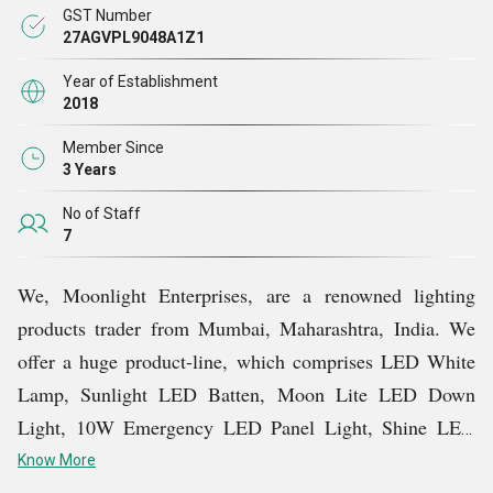
GST Number
हमारी अत्यधिक उन्नत रोशनी के साथ, हम एक विशाल ग्राहक की
27AGVPL9048A1Z1
मांगों को पूरा कर रहे हैं और बाजार में एक उत्कृष्ट व्यावसायिक स्थिति
Year of Establishment
का आनंद ले रहे हैं। एक ट्रेडर के रूप में, हम केवल उच्च गुणवत्ता
2018
वाले उत्पादों की खरीद और बिक्री करते हैं, जो प्रमाणित निर्माताओं
Member Since
द्वारा बेहतरीन कच्चे माल से बनाए जाते हैं
।
3 Years
No of Staff
7
We, Moonlight Enterprises, are a renowned lighting
products trader from Mumbai, Maharashtra, India. We
offer a huge product-line, which comprises LED White
Lamp, Sunlight LED Batten, Moon Lite LED Down
Light, 10W Emergency LED Panel Light, Shine LED
Night Lamp, Globe Wall Light, Flexi Spot Light, LED
Know More