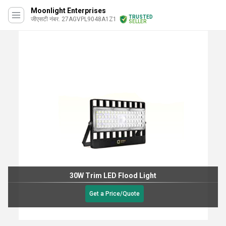
Moonlight Enterprises
TRUSTED
जीएसटी नंबर. 27AGVPL9048A1Z1
SELLER
30W Trim LED Flood Light
Get a Price/Quote